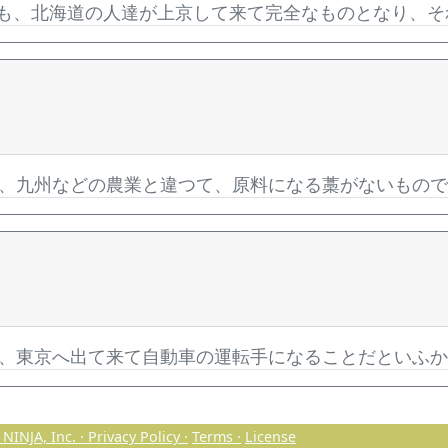
も、北海道の人達が上京して来て完全なものとなり、そ
、九州などの農業と違つて、原料になる藁がないもの
、東京へ出て来て自動車の運転手になることだといふ
NINJA, Inc. ·
Privacy Policy ·
Terms ·
License