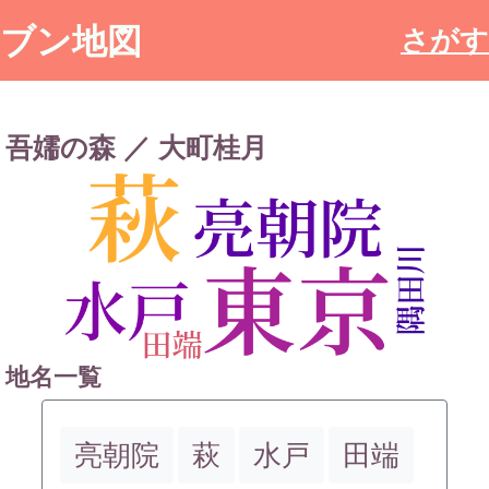
ブン地図
さがす
吾嬬の森 ／ 大町桂月
地名一覧
亮朝院
萩
水戸
田端