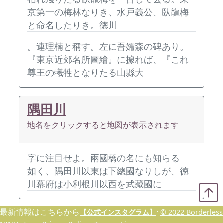
京第一の梅林なりき、水戸義公、臥龍梅
と命名したりき。徳川
。連理楠と稱す。左に吾嬬森の碑あり。
『東京近郊名所圖繪』に據れば、『これ
尊王の犧牲となりたる山縣大
隅田川
地名をクリックすると地図が表示されます
字に注目せよ。兩國橋の名にも知らるゝ
如く、隅田川以東は下總國なりしが、徳
川幕府は小利根川以西を武藏國に
最新情報はこちらから
·
【公式インスタグラム】
© 2022 Borderless