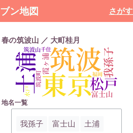
ブン地図
さがす
春の筑波山 ／ 大町桂月
地名一覧
我孫子
富士山
土浦