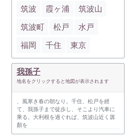
筑波
霞ヶ浦
筑波山
筑波町
松戸
水戸
福岡
千住
東京
我孫子
地名をクリックすると地図が表示されます
、風寒き春の朝なり。千住、松戸を經
て、我孫子まで徒歩し、そこより汽車に
乘る。大利根を過ぐれば、筑波山近く孱
顏を