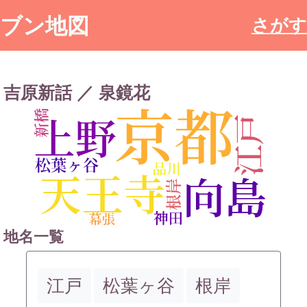
ブン地図
さがす
吉原新話 ／ 泉鏡花
地名一覧
江戸
松葉ヶ谷
根岸