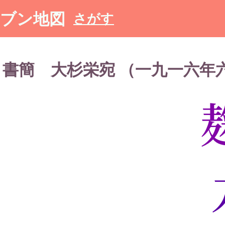
ブン地図
さがす
書簡 大杉栄宛 （一九一六年六