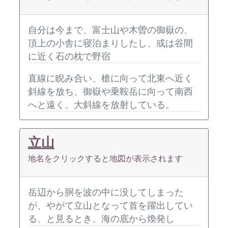
自分は今まで、富士山や木曽の御嶽の、
頂上の小舎に寝泊まりしたし、或は谷間
に近く石の枕で野宿
直線に睨み合い、槍に向って北東へ近く
斜線を放ち、御嶽や乗鞍岳に向って南西
へと遠く、大斜線を放射している。
立山
地名をクリックすると地図が表示されます
岳辺から胴を波の中に没してしまった
が、やがて立山となって首を躍出してい
る、と見るとき、海の底から煥発し