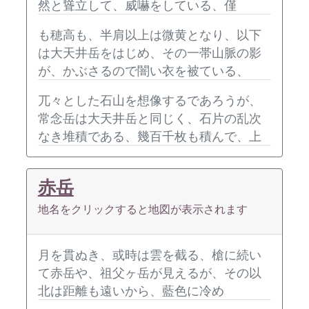
然と聳立して、威嚇をしている、僅
も穂高も、半肩以上は微黄となり、以下
は大天井岳をはじめ、その一帯山脈の影
が、かぶさるので闇い衣を被ている、
兀々とした石山を想像するであろうが、
常念岳は大天井岳と同じく、石片の乱次
なき堆積である、幾百千枚も積んで、上
赤岳
地名をクリックすると地図が表示されます
月を貫ぬき、或時は雲を截る、槍に続い
て赤岳や、祖父ヶ岳が見えるが、その以
北は距離も遠いから、藍色に冷め