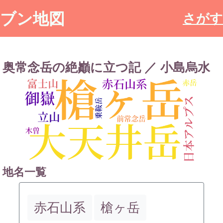
ブン地図
さがす
奥常念岳の絶巓に立つ記 ／ 小島烏水
地名一覧
赤石山系
槍ヶ岳