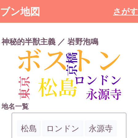
ブン地図
さがす
神秘的半獣主義 ／ 岩野泡鳴
地名一覧
松島
ロンドン
永源寺